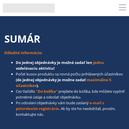
SUMÁR
Dôležité informácie:
Do jednej objednávky je možné zadať len
jednu
vzdelávaciu aktivitu!
Počet kusov produktu sa rovná počtu prihlásených účastníkov
(do jednej objednávky je možne zadať
maximálne 5
účastníkov
).
Cez tlačidlo
"Do košíka"
prejdete do košíka, kde môžete vyplniť
potrebné údaje a odoslať objednávku.
Po odoslaní objednávky vám bude zaslaný
e-mail s
potvrdením registrácie
. Ak by ste ho neobdržali, prosím,
kontaktujte nás.