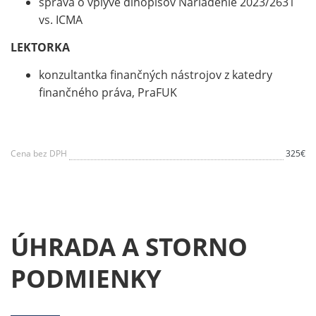
správa o vplyve dlhopisov Nariadenie 2023/2631
vs. ICMA
LEKTORKA
konzultantka finančných nástrojov z katedry
finančného práva, PraFUK
Cena bez DPH
325€
ÚHRADA A STORNO
PODMIENKY