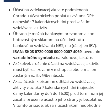
Účasť na vzdelávacej aktivite podmienená
úhradou účastníckeho poplatku vrátane DPH
najneskôr 7 kalendárnych dní pred začatím
vzdelávacej aktivity.
Úhrada je možná bankovým prevodom alebo
hotovostným vkladom na účet Inštitútu
bankového vzdelávania NBS, n.o (ďalej len IBV):
IBAN: SK08 0720 0000 0000 0007 4069
, uvedením
variabilného symbolu
na zálohovej faktúre.
Akékoľvek zrušenie účasti na vzdelávacej aktivite
musí byť realizované v e-shope alebo e-mailom
zaslaným na ibv@ibv-nbs.sk.
Ak sa účastník písomne odhlási zo vzdelávacej
aktivity viac ako 7 kalendárnych dní (najneskôr
ôsmy kalendárny deň do 16:00) pred termínom jej
začatia, zrušenie účasti z jeho strany je bezplatné.
V tomto prípade, ak sa s účastníkom nedohodne