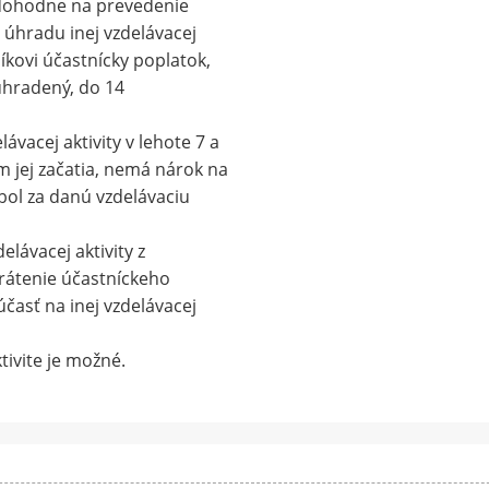
edohodne na prevedenie
úhradu inej vzdelávacej
tníkovi účastnícky poplatok,
 uhradený, do 14
ávacej aktivity v lehote 7 a
 jej začatia, nemá nárok na
bol za danú vzdelávaciu
elávacej aktivity z
rátenie účastníckeho
časť na inej vzdelávacej
tivite je možné.