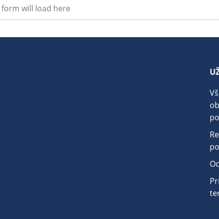
form will load here
U
.
Vš
o
po
Re
po
Oc
Pr
te