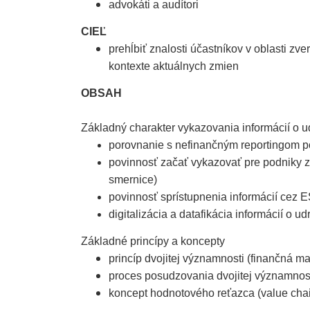
advokáti a audítori
CIEĽ
prehĺbiť znalosti účastníkov v oblasti z
kontexte aktuálnych zmien
OBSAH
Základný charakter vykazovania informácií o 
porovnanie s nefinančným reportingom 
povinnosť začať vykazovať pre podniky z 1
smernice)
povinnosť sprístupnenia informácií cez
digitalizácia a datafikácia informácií o ud
Základné princípy a koncepty
princíp dvojitej významnosti (finančná ma
proces posudzovania dvojitej významnosti
koncept hodnotového reťazca (value cha