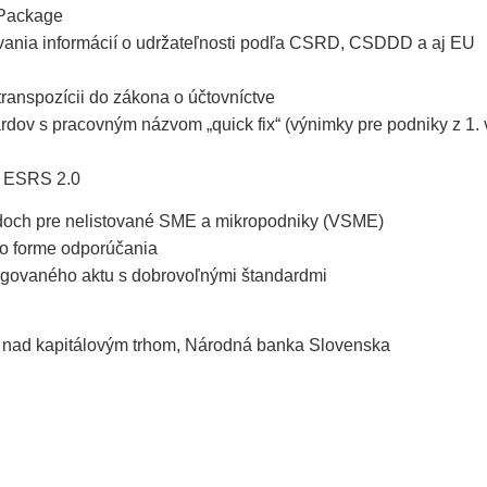
 Package
vania informácií o udržateľnosti podľa CSRD, CSDDD a aj EU
 transpozícii do zákona o účtovníctve
dov s pracovným názvom „quick fix“ (výnimky pre podniky z 1. v
– ESRS 2.0
doch pre nelistované SME a mikropodniky (VSME)
o forme odporúčania
govaného aktu s dobrovoľnými štandardmi
u nad kapitálovým trhom, Národná banka Slovenska