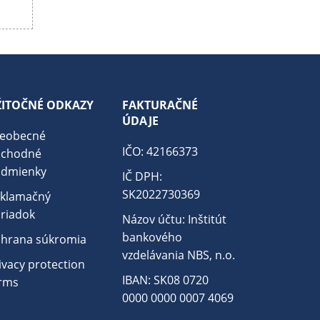
ŽITOČNÉ ODKAZY
FAKTURAČNÉ
ÚDAJE
eobecné
IČO: 42166373
bchodné
dmienky
IČ DPH:
SK2022730369
klamačný
riadok
Názov účtu: Inštitút
bankového
hrana súkromia
vzdelávania NBS, n.o.
ivacy protection
IBAN: SK08 0720
rms
0000 0000 0007 4069