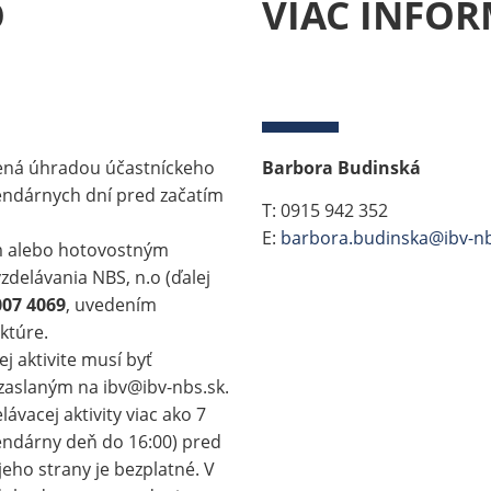
O
VIAC INFOR
nená úhradou účastníckeho
Barbora Budinská
endárnych dní pred začatím
T: 0915 942 352
E:
barbora.budinska@ibv-nb
 alebo hotovostným
zdelávania NBS, n.o (ďalej
007 4069
, uvedením
ktúre.
j aktivite musí byť
zaslaným na ibv@ibv-nbs.sk.
ávacej aktivity viac ako 7
endárny deň do 16:00) pred
jeho strany je bezplatné. V