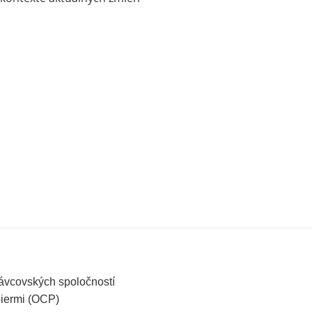
právcovských spoločností
iermi (OCP)