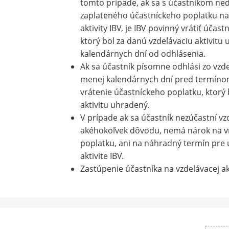
tomto prípade, ak sa s účastníkom n
zaplateného účastníckeho poplatku na 
aktivity IBV, je IBV povinný vrátiť účas
ktorý bol za danú vzdelávaciu aktivitu
kalendárnych dní od odhlásenia.
Ak sa účastník písomne odhlási zo vzdel
menej kalendárnych dní pred termínom
vrátenie účastníckeho poplatku, ktorý 
aktivitu uhradený.
V prípade ak sa účastník nezúčastní vzd
akéhokoľvek dôvodu, nemá nárok na v
poplatku, ani na náhradný termín pre ú
aktivite IBV.
Zastúpenie účastníka na vzdelávacej ak