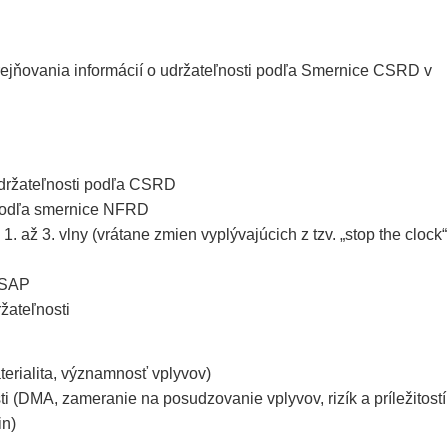
verejňovania informácií o udržateľnosti podľa Smernice CSRD v
udržateľnosti podľa CSRD
podľa smernice NFRD
. až 3. vlny (vrátane zmien vyplývajúcich z tzv. „stop the clock“
 ESAP
ržateľnosti
terialita, významnosť vplyvov)
 (DMA, zameranie na posudzovanie vplyvov, rizík a príležitostí
in)