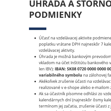
ÚHRADA A STORN
PODMIENKY
Účasť na vzdelávacej aktivite podmie
poplatku vrátane DPH najneskôr 7 kal
vzdelávacej aktivity.
Úhrada je možná bankovým prevodom
vkladom na účet Inštitútu bankového v
len IBV):
IBAN: SK08 0720 0000 0000 0
variabilného symbolu
na zálohovej fa
Akékoľvek zrušenie účasti na vzdelávace
realizované v e-shope alebo e-mailom 
Ak sa účastník písomne odhlási zo vzdel
kalendárnych dní (najneskôr ôsmy kal
termínom jej začatia, zrušenie účasti z 