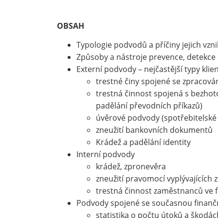
OBSAH
Typologie podvodů a příčiny jejich vzni
Způsoby a nástroje prevence, detekce 
Externí podvody – nejčastější typy kli
trestné činy spojené se zpracová
trestná činnost spojená s bezhoto
padělání převodních příkazů)
úvěrové podvody (spotřebitelské 
zneužití bankovních dokumentů
Krádež a padělání identity
Interní podvody
krádež, zpronevěra
zneužití pravomocí vyplývajících
trestná činnost zaměstnanců ve 
Podvody spojené se současnou finančn
statistika o počtu útoků a škodác