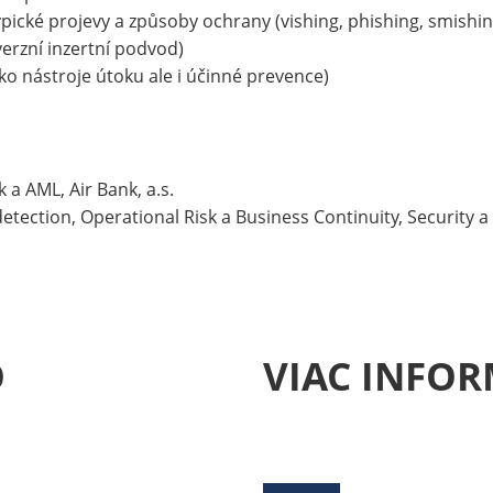
typické projevy a způsoby ochrany (vishing, phishing, smishin
erzní inzertní podvod)
jako nástroje útoku ale i účinné prevence)
 a AML, Air Bank, a.s.
detection, Operational Risk a Business Continuity, Security 
O
VIAC INFOR