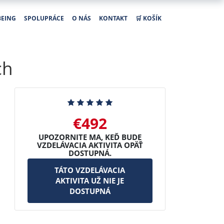
BEING
SPOLUPRÁCE
O NÁS
KONTAKT
🛒 KOŠÍK
ch
€492
UPOZORNITE MA, KEĎ BUDE
VZDELÁVACIA AKTIVITA OPÄŤ
DOSTUPNÁ.
TÁTO VZDELÁVACIA
AKTIVITA UŽ NIE JE
DOSTUPNÁ