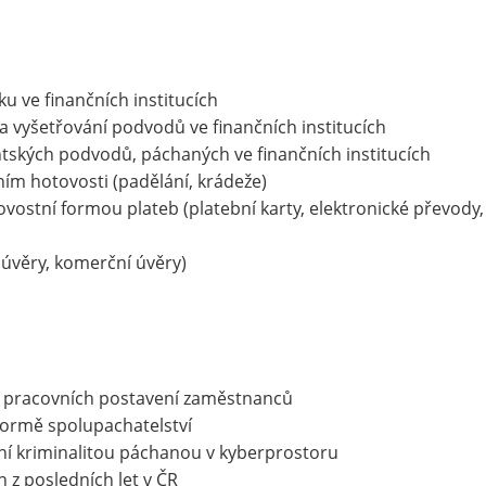
ku ve finančních institucích
a vyšetřování podvodů ve finančních institucích
entských podvodů, páchaných ve finančních institucích
ním hotovosti (padělání, krádeže)
vostní formou plateb (platební karty, elektronické převody,
úvěry, komerční úvěry)
 z pracovních postavení zaměstnanců
formě spolupachatelství
í kriminalitou páchanou v kyberprostoru
h z posledních let v ČR