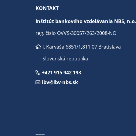
KONTAKT
Inštitút bankového vzdelávania NBS, n.o
reg. číslo OVVS-30057/263/2008-NO
I. Karvaša 6851/1,
811 07 Bratislava
Slovenská republika
+421 915 942 193
ibv@ibv-nbs.sk
------