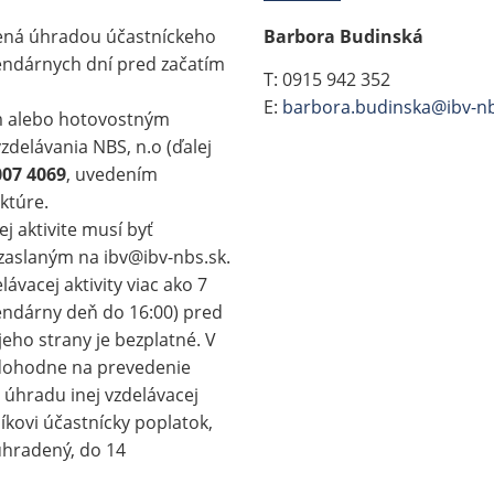
nená úhradou účastníckeho
Barbora Budinská
endárnych dní pred začatím
T: 0915 942 352
E:
barbora.budinska@ibv-nb
 alebo hotovostným
zdelávania NBS, n.o (ďalej
007 4069
, uvedením
ktúre.
j aktivite musí byť
zaslaným na ibv@ibv-nbs.sk.
ávacej aktivity viac ako 7
endárny deň do 16:00) pred
jeho strany je bezplatné. V
edohodne na prevedenie
úhradu inej vzdelávacej
tníkovi účastnícky poplatok,
 uhradený, do 14