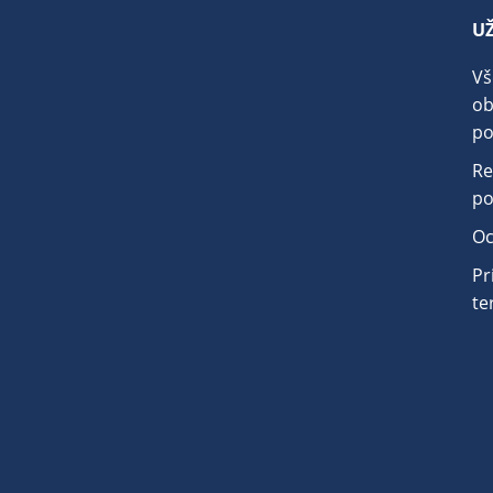
U
.
Vš
o
po
Re
po
Oc
Pr
te