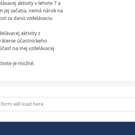
ávacej aktivity v lehote 7 a
 jej začatia, nemá nárok na
bol za danú vzdelávaciu
elávacej aktivity z
rátenie účastníckeho
časť na inej vzdelávacej
tivite je možné.
form will load here