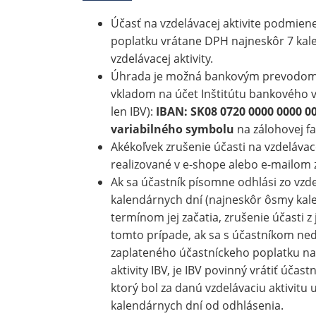
Účasť na vzdelávacej aktivite podmie
poplatku vrátane DPH najneskôr 7 kal
vzdelávacej aktivity.
Úhrada je možná bankovým prevodom
vkladom na účet Inštitútu bankového v
len IBV):
IBAN: SK08 0720 0000 0000 0
variabilného symbolu
na zálohovej fa
Akékoľvek zrušenie účasti na vzdelávace
realizované v e-shope alebo e-mailom 
Ak sa účastník písomne odhlási zo vzdel
kalendárnych dní (najneskôr ôsmy kal
termínom jej začatia, zrušenie účasti z 
tomto prípade, ak sa s účastníkom n
zaplateného účastníckeho poplatku na 
aktivity IBV, je IBV povinný vrátiť účas
ktorý bol za danú vzdelávaciu aktivitu
kalendárnych dní od odhlásenia.