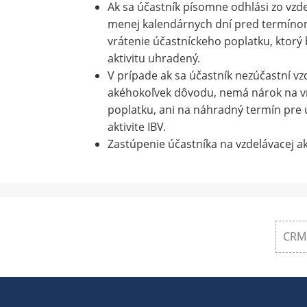
Ak sa účastník písomne odhlási zo vzdel
menej kalendárnych dní pred termínom
vrátenie účastníckeho poplatku, ktorý 
aktivitu uhradený.
V prípade ak sa účastník nezúčastní vzd
akéhokoľvek dôvodu, nemá nárok na v
poplatku, ani na náhradný termín pre ú
aktivite IBV.
Zastúpenie účastníka na vzdelávacej ak
CRM 