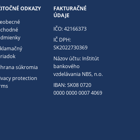
ŽITOČNÉ ODKAZY
FAKTURAČNÉ
ÚDAJE
eobecné
IČO: 42166373
bchodné
dmienky
IČ DPH:
SK2022730369
klamačný
riadok
Názov účtu: Inštitút
bankového
hrana súkromia
vzdelávania NBS, n.o.
ivacy protection
IBAN: SK08 0720
rms
0000 0000 0007 4069