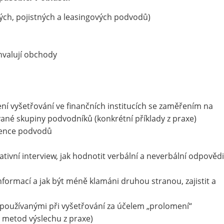
ých, pojistných a leasingových podvodů)
chvalují obchody
ní vyšetřování ve finančních institucích se zaměřením na
ané skupiny podvodníků (konkrétní příklady z praxe)
evence podvodů
gativní interview, jak hodnotit verbální a neverbální odpovědi
nformací a jak být méně klamáni druhou stranou, zajistit a
používanými při vyšetřování za účelem „prolomení“
y metod výslechu z praxe)