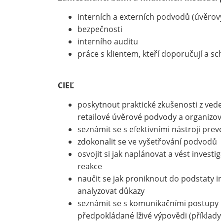
interních a externích podvodů (úvěrov
bezpečnosti
interního auditu
práce s klientem, kteří doporučují a s
CIEĽ
poskytnout praktické zkušenosti z vede
retailové úvěrové podvody a organizov
seznámit se s efektivními nástroji pr
zdokonalit se ve vyšetřování podvodů
osvojit si jak naplánovat a vést investi
reakce
naučit se jak proniknout do podstaty i
analyzovat důkazy
seznámit se s komunikačními postupy 
předpokládané lživé výpovědi (příklad