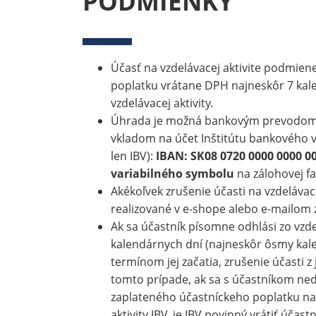
PODMIENKY
Účasť na vzdelávacej aktivite podmie
poplatku vrátane DPH najneskôr 7 kal
vzdelávacej aktivity.
Úhrada je možná bankovým prevodom
vkladom na účet Inštitútu bankového v
len IBV):
IBAN: SK08 0720 0000 0000 0
variabilného symbolu
na zálohovej fa
Akékoľvek zrušenie účasti na vzdelávace
realizované v e-shope alebo e-mailom 
Ak sa účastník písomne odhlási zo vzdel
kalendárnych dní (najneskôr ôsmy kal
termínom jej začatia, zrušenie účasti z 
tomto prípade, ak sa s účastníkom n
zaplateného účastníckeho poplatku na 
aktivity IBV, je IBV povinný vrátiť účas