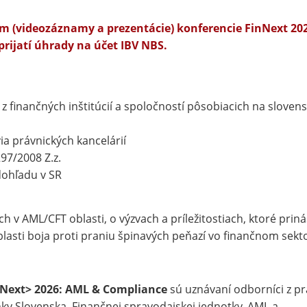
hom
(v
ideozáznamy a prezentácie) konferencie FinNext 20
rijatí úhrady na účet IBV NBS.
z finančných inštitúcií a spoločností pôsobiacich na slove
ia právnických kancelárií
297/2008 Z.z.
dohľadu v SR
 v AML/CFT oblasti, o výzvach a príležitostiach, ktoré priná
oblasti boja proti praniu špinavých peňazí vo finančnom sek
Next> 2026: AML & Compliance
sú uznávaní odborníci z pr
nky Slovenska, Finančnej spravodajskej jednotky, AML a