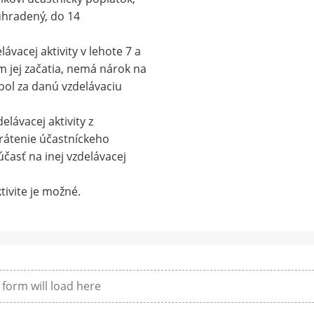
 uhradený, do 14
ávacej aktivity v lehote 7 a
 jej začatia, nemá nárok na
bol za danú vzdelávaciu
elávacej aktivity z
rátenie účastníckeho
časť na inej vzdelávacej
tivite je možné.
form will load here