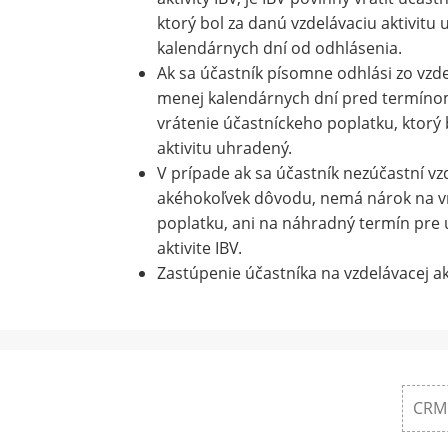
ktorý bol za danú vzdelávaciu aktivitu
kalendárnych dní od odhlásenia.
Ak sa účastník písomne odhlási zo vzdel
menej kalendárnych dní pred termínom
vrátenie účastníckeho poplatku, ktorý 
aktivitu uhradený.
V prípade ak sa účastník nezúčastní vzd
akéhokoľvek dôvodu, nemá nárok na v
poplatku, ani na náhradný termín pre ú
aktivite IBV.
Zastúpenie účastníka na vzdelávacej ak
CRM 