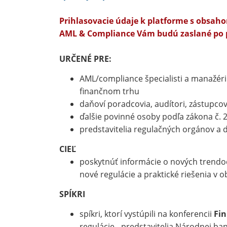
Prihlasovacie údaje k platforme s obsa
AML & Compliance Vám budú zaslané po p
URČENÉ PRE:
AML/compliance špecialisti a manažéri 
finančnom trhu
daňoví poradcovia, audítori, zástupcov
ďalšie povinné osoby podľa zákona č. 
predstavitelia regulačných orgánov a 
CIEĽ
poskytnúť informácie o nových trendoch
nové regulácie a praktické riešenia v 
SPÍKRI
spíkri, ktorí vystúpili na konferencii
Fin
regulácie - predstavitelia Národnej ba