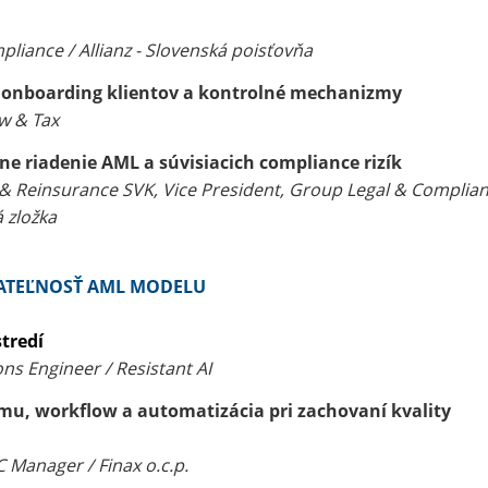
liance / Allianz - Slovenská poisťovňa
k, onboarding klientov a kontrolné mechanizmy
w & Tax
vne riadenie AML a súvisiacich compliance rizík
& Reinsurance SVK, Vice President, Group Legal & Complian
 zložka
RŽATEĽNOSŤ AML MODELU
stredí
ns Engineer / Resistant AI
tímu, workflow a automatizácia pri zachovaní kvality
 Manager / Finax o.c.p.