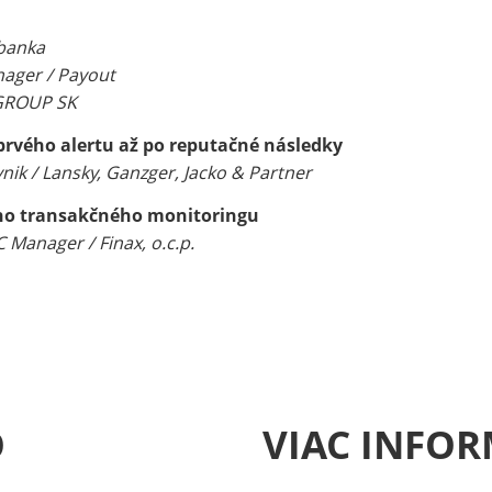
 banka
nager / Payout
 GROUP SK
 prvého alertu až po reputačné následky
nik / Lansky, Ganzger, Jacko & Partner
ného transakčného monitoringu
 Manager / Finax, o.c.p.
O
VIAC INFOR