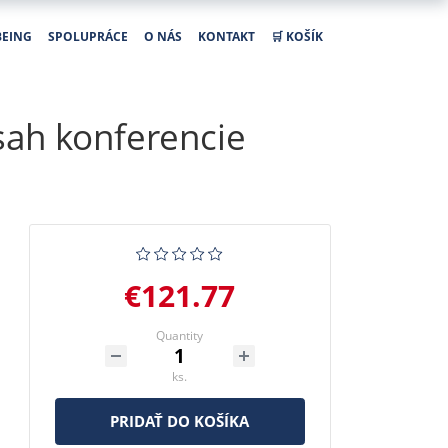
BEING
SPOLUPRÁCE
O NÁS
KONTAKT
🛒 KOŠÍK
sah konferencie
€121.77
Quantity
ks.
PRIDAŤ DO KOŠÍKA