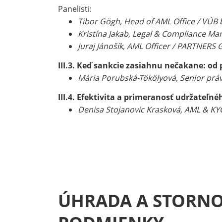
Panelisti:
Tibor Gögh, Head of AML Office / VÚB
Kristína Jakab, Legal & Compliance Ma
Juraj Jánošík, AML Officer / PARTNERS
III.3. Keď sankcie zasiahnu nečakane: od
Mária Porubská-Tökölyová, Senior práv
III.4. Efektivita a primeranosť udržateľ
Denisa Stojanovic Krasková, AML & KYC
ÚHRADA A STORN