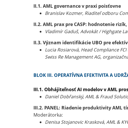
II.1. AML governance v praxi poisťovne
Branislav Kozmer, Riaditeľ odboru Comp
II.2. AML prax pre CASP: hodnotenie rizí
Vladimír Gaduš, Advokát / Highgate La
II.3. Význam identifikácie UBO pre efektí
Lucia Rosiarová, Head Compliance FCI 
Swiss Re Management AG, organizačná
BLOK III. OPERATÍVNA EFEKTIVITA A UD
III.1. Obhájiteľnosť AI modelov v AML pro
Daniel Dobřanský, AML & Fraud Solutio
III.2. PANEL: Riadenie produktivity AML 
Moderátorka:
Denisa Stojanovic Krasková, AML & KYC