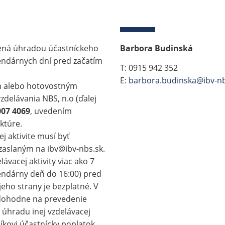
nená úhradou účastníckeho
Barbora Budinská
endárnych dní pred začatím
T: 0915 942 352
E:
barbora.budinska@ibv-nb
 alebo hotovostným
zdelávania NBS, n.o (ďalej
007 4069
, uvedením
ktúre.
j aktivite musí byť
zaslaným na ibv@ibv-nbs.sk.
ávacej aktivity viac ako 7
endárny deň do 16:00) pred
jeho strany je bezplatné. V
edohodne na prevedenie
úhradu inej vzdelávacej
tníkovi účastnícky poplatok,