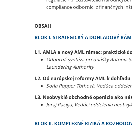
compliance odborníci z finančných inšti
OBSAH
BLOK I. STRATEGICKÝ A DOHĽADOVÝ RÁM
I.1. AMLA a nový AML rámec: praktické d
Odborná syntéza prednášky Antonia Se
Laundering Authority
I.2. Od európskej reformy AML k dohľadu 
Soňa Popper Tóthová, Vedúca oddelen
I.3. Neobvyklé obchodné operácie ako nástr
Juraj Paciga, Vedúci oddelenia neobvyk
BLOK II. KOMPLEXNÉ RIZIKÁ A ROZHODOV