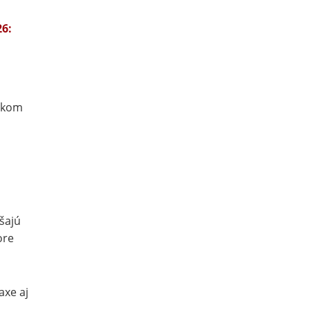
26:
nskom
šajú
tore
axe aj