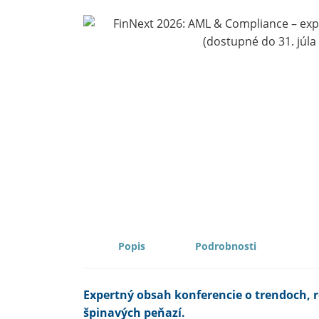
DESCRIPTION
PROPERTIES
Expertný obsah konferencie o trendoch, re
špinavých peňazí.