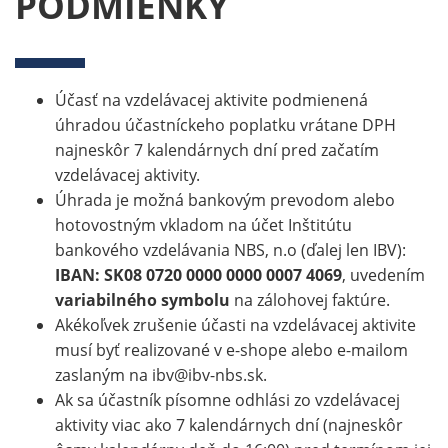
PODMIENKY
Účasť na vzdelávacej aktivite podmienená
úhradou účastníckeho poplatku vrátane DPH
najneskôr 7 kalendárnych dní pred začatím
vzdelávacej aktivity.
Úhrada je možná bankovým prevodom alebo
hotovostným vkladom na účet Inštitútu
bankového vzdelávania NBS, n.o (ďalej len IBV):
IBAN: SK08 0720 0000 0000 0007 4069
, uvedením
variabilného symbolu
na zálohovej faktúre.
Akékoľvek zrušenie účasti na vzdelávacej aktivite
musí byť realizované v e-shope alebo e-mailom
zaslaným na ibv@ibv-nbs.sk.
Ak sa účastník písomne odhlási zo vzdelávacej
aktivity viac ako 7 kalendárnych dní (najneskôr