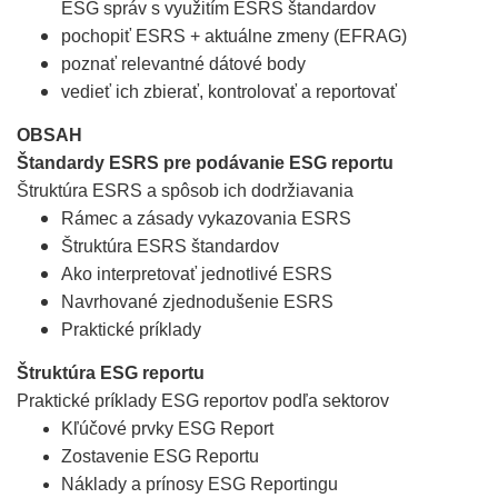
ESG správ s využitím ESRS štandardov
pochopiť ESRS + aktuálne zmeny (EFRAG)
poznať relevantné d
átové body
v
edieť ich zbierať, kontrolovať a reportovať
OBSAH
Štandardy ESRS pre podávanie ESG reportu
Štruktúra E
SRS a spôsob ich dodržiavania
Rámec a zásady vykazovania ESRS
Štruktúra ESRS štandardov
Ako int
erpretovať jednotlivé ESRS
Navrhované zjednodušenie ESRS
Praktické príklady
Štruktúra ESG reportu
Praktické príklady ESG reportov podľa sektorov
Kľúčové prvky ESG Report
Zostavenie ESG Reportu
Náklady a prínosy ESG Reportingu