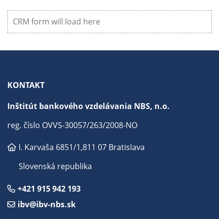
CRM form will load here
KONTAKT
Inštitút bankového vzdelávania NBS, n.o.
reg. číslo OVVS-30057/263/2008-NO
I. Karvaša 6851/1,
811 07 Bratislava
Slovenská republika
+421 915 942 193
ibv@ibv-nbs.sk