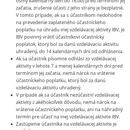
ôsmy kalendárny deň do 16:00) pred termínom jej
začatia, zrušenie účasti z jeho strany je bezplatné.
V tomto prípade, ak sa s účastníkom nedohodne
na prevedenie zaplateného účastníckeho
poplatku na úhradu inej vzdelávacej aktivity IBV, je
IBV povinný vrátiť účastníkovi účastnícky
poplatok, ktorý bol za danú vzdelávaciu aktivitu
uhradený, do 14 kalendárnych dní od odhlásenia.
Ak sa účastník písomne odhlási zo vzdelávacej
aktivity v lehote 7 a menej kalendárnych dní pred
termínom jej začatia, nemá nárok na vrátenie
účastníckeho poplatku, ktorý bol za danú
vzdelávaciu aktivitu uhradený.
V prípade ak sa účastník nezúčastní vzdelávacej
aktivity z akéhokoľvek dôvodu, nemá nárok na
vrátenie účastníckeho poplatku, ani na náhradný
termín pre účasť na inej vzdelávacej aktivite IBV.
Zastúpenie účastníka na vzdelávacej aktivite je