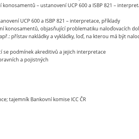
 konosamentů – ustanovení UCP 600 a ISBP 821 – interpret
novení UCP 600 a ISBP 821 – interpretace, příklady
ání konosamentů, objasňující problematiku naloďovacích do
př.: přístav nakládky a vykládky, loď, na kterou má být nal
í se podmínek akreditivů a jejich interpretace
avních a pojistných
nance; tajemník Bankovní komise ICC ČR