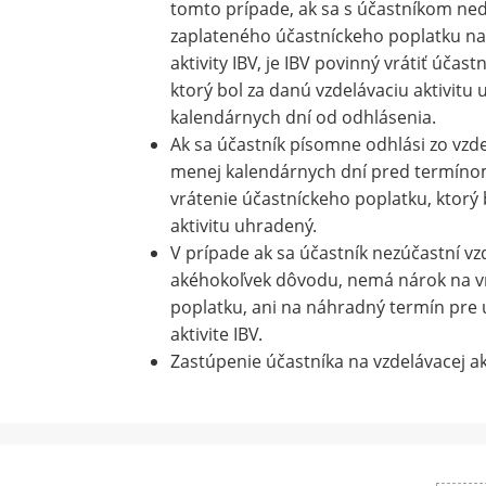
tomto prípade, ak sa s účastníkom n
zaplateného účastníckeho poplatku na 
aktivity IBV, je IBV povinný vrátiť účas
ktorý bol za danú vzdelávaciu aktivitu
kalendárnych dní od odhlásenia.
Ak sa účastník písomne odhlási zo vzdel
menej kalendárnych dní pred termínom
vrátenie účastníckeho poplatku, ktorý 
aktivitu uhradený.
V prípade ak sa účastník nezúčastní vzd
akéhokoľvek dôvodu, nemá nárok na v
poplatku, ani na náhradný termín pre ú
aktivite IBV.
Zastúpenie účastníka na vzdelávacej ak