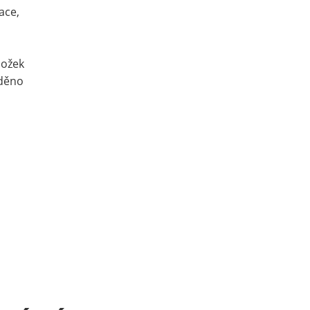
ace,
ložek
oděno