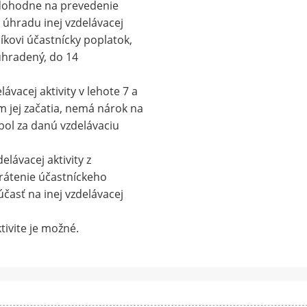
edohodne na prevedenie
úhradu inej vzdelávacej
tníkovi účastnícky poplatok,
 uhradený, do 14
ávacej aktivity v lehote 7 a
 jej začatia, nemá nárok na
bol za danú vzdelávaciu
elávacej aktivity z
rátenie účastníckeho
časť na inej vzdelávacej
tivite je možné.