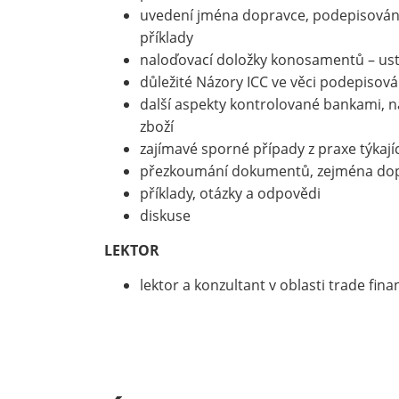
uvedení jména dopravce, podepisování
příklady
naloďovací doložky konosamentů – usta
důležité Názory ICC ve věci podepisov
další aspekty kontrolované bankami, na
zboží
zajímavé sporné případy z praxe týkajíc
přezkoumání dokumentů, zejména dopr
příklady, otázky a odpovědi
diskuse
LEKTOR
lektor a konzultant v oblasti trade fi