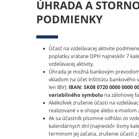
ÚHRADA A STORN
PODMIENKY
Účasť na vzdelávacej aktivite podmie
poplatku vrátane DPH najneskôr 7 kal
vzdelávacej aktivity.
Úhrada je možná bankovým prevodom
vkladom na účet Inštitútu bankového v
len IBV):
IBAN: SK08 0720 0000 0000 0
variabilného symbolu
na zálohovej fa
Akékoľvek zrušenie účasti na vzdelávace
realizované v e-shope alebo e-mailom 
Ak sa účastník písomne odhlási zo vzdel
kalendárnych dní (najneskôr ôsmy kal
termínom jej začatia, zrušenie účasti z 