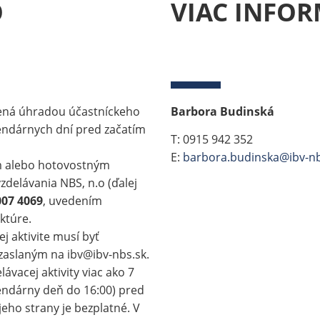
O
VIAC INFOR
nená úhradou účastníckeho
Barbora Budinská
endárnych dní pred začatím
T: 0915 942 352
E:
barbora.budinska@ibv-nb
 alebo hotovostným
zdelávania NBS, n.o (ďalej
007 4069
, uvedením
ktúre.
j aktivite musí byť
zaslaným na ibv@ibv-nbs.sk.
ávacej aktivity viac ako 7
endárny deň do 16:00) pred
jeho strany je bezplatné. V