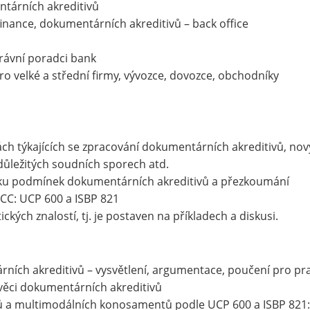
ntárních akreditivů
inance, dokumentárních akreditivů – back office
právní poradci bank
pro velké a střední firmy, vývozce, dovozce, obchodníky
ch týkajících se zpracování dokumentárních akreditivů, no
ůležitých soudních sporech atd.
ku podmínek dokumentárních akreditivů a přezkoumání
CC: UCP 600 a ISBP 821
ých znalostí, tj. je postaven na příkladech a diskusi.
rních akreditivů – vysvětlení, argumentace, poučení pro pra
ěci dokumentárních akreditivů
a multimodálních konosamentů podle UCP 600 a ISBP 821: