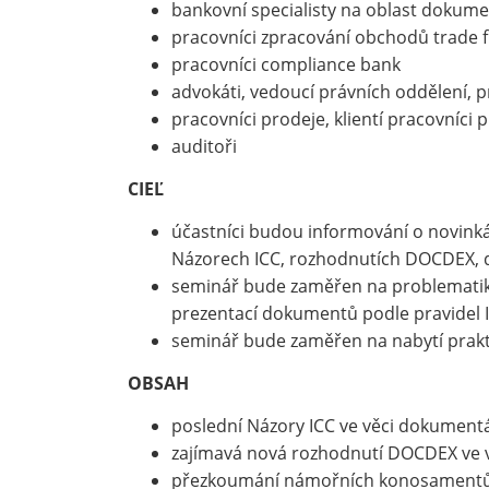
bankovní specialisty na oblast dokume
pracovníci zpracování obchodů trade f
pracovníci compliance bank
advokáti, vedoucí právních oddělení, 
pracovníci prodeje, klientí pracovníci 
auditoři
CIEĽ
účastníci budou informování o novinká
Názorech ICC, rozhodnutích DOCDEX, d
seminář bude zaměřen na problemati
prezentací dokumentů podle pravidel I
seminář bude zaměřen na nabytí praktick
OBSAH
poslední Názory ICC ve věci dokumentá
zajímavá nová rozhodnutí DOCDEX ve v
přezkoumání námořních konosamentů 