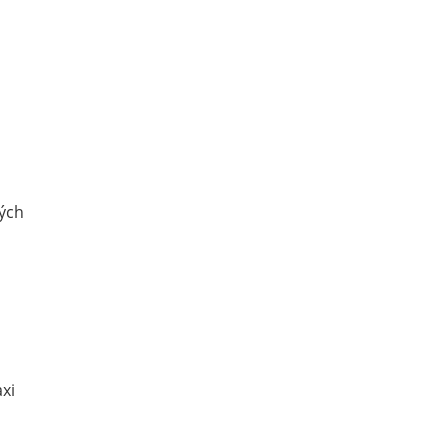
vých
xi