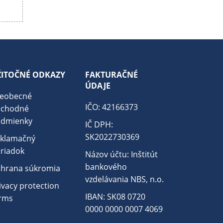
ŽITOČNÉ ODKAZY
FAKTURAČNÉ
ÚDAJE
eobecné
IČO: 42166373
bchodné
dmienky
IČ DPH:
SK2022730369
klamačný
riadok
Názov účtu: Inštitút
bankového
hrana súkromia
vzdelávania NBS, n.o.
ivacy protection
IBAN: SK08 0720
rms
0000 0000 0007 4069