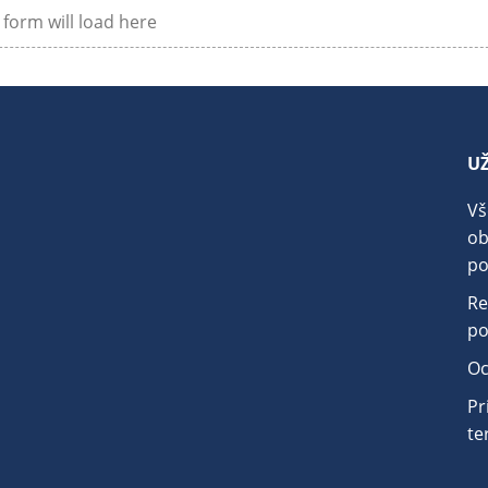
form will load here
U
.
Vš
o
po
Re
po
Oc
Pr
te