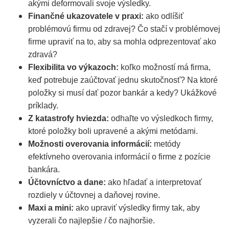
akými deformovali svoje výsledky.
Finančné ukazovatele v praxi:
ako odlíšiť
problémovú firmu od zdravej? Čo stačí v problémovej
firme upraviť na to, aby sa mohla odprezentovať ako
zdravá?
Flexibilita vo výkazoch:
koľko možností má firma,
keď potrebuje zaúčtovať jednu skutočnosť? Na ktoré
položky si musí dať pozor bankár a kedy? Ukážkové
príklady.
Z katastrofy hviezda:
odhaľte vo výsledkoch firmy,
ktoré položky boli upravené a akými metódami.
Možnosti overovania informácií:
metódy
efektívneho overovania informácií o firme z pozície
bankára.
Účtovníctvo a dane:
ako hľadať a interpretovať
rozdiely v účtovnej a daňovej rovine.
Maxi a mini:
ako upraviť výsledky firmy tak, aby
vyzerali čo najlepšie / čo najhoršie.