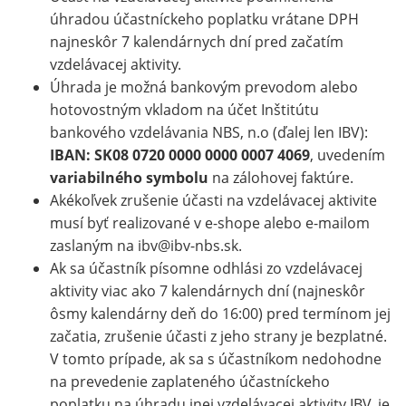
úhradou účastníckeho poplatku vrátane DPH
najneskôr 7 kalendárnych dní pred začatím
vzdelávacej aktivity.
Úhrada je možná bankovým prevodom alebo
hotovostným vkladom na účet Inštitútu
bankového vzdelávania NBS, n.o (ďalej len IBV):
IBAN: SK08 0720 0000 0000 0007 4069
, uvedením
variabilného symbolu
na zálohovej faktúre.
Akékoľvek zrušenie účasti na vzdelávacej aktivite
musí byť realizované v e-shope alebo e-mailom
zaslaným na ibv@ibv-nbs.sk.
Ak sa účastník písomne odhlási zo vzdelávacej
aktivity viac ako 7 kalendárnych dní (najneskôr
ôsmy kalendárny deň do 16:00) pred termínom jej
začatia, zrušenie účasti z jeho strany je bezplatné.
V tomto prípade, ak sa s účastníkom nedohodne
na prevedenie zaplateného účastníckeho
poplatku na úhradu inej vzdelávacej aktivity IBV, je