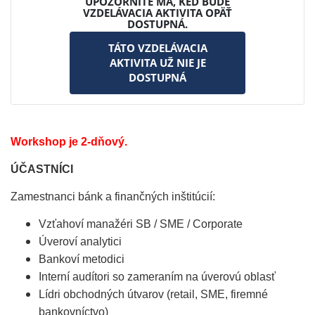
UPOZORNITE MA, KEĎ BUDE
VZDELÁVACIA AKTIVITA OPÄŤ
DOSTUPNÁ.
TÁTO VZDELÁVACIA
AKTIVITA UŽ NIE JE
DOSTUPNÁ
Workshop je 2-dňový.
ÚČASTNÍCI
Zamestnanci bánk a finančných inštitúcií:
Vzťahoví manažéri SB / SME / Corporate
Úveroví analytici
Bankoví metodici
Interní audítori so zameraním na úverovú oblasť
Lídri obchodných útvarov (retail, SME, firemné
bankovníctvo)