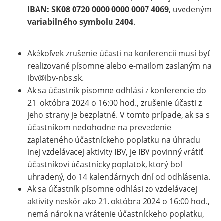
IBAN: SK08 0720 0000 0000 0007 4069
, uvedeným
variabilného symbolu
2404
.
Akékoľvek zrušenie účasti na konferencii musí byť
realizované písomne alebo e-mailom zaslaným na
ibv@ibv-nbs.sk.
Ak sa účastník písomne odhlási z konferencie do
21. októbra 2024 o 16:00 hod., zrušenie účasti z
jeho strany je bezplatné. V tomto prípade, ak sa s
účastníkom nedohodne na prevedenie
zaplateného účastníckeho poplatku na úhradu
inej vzdelávacej aktivity IBV, je IBV povinný vrátiť
účastníkovi účastnícky poplatok, ktorý bol
uhradený, do 14 kalendárnych dní od odhlásenia.
Ak sa účastník písomne odhlási zo vzdelávacej
aktivity neskôr ako 21. októbra 2024 o 16:00 hod.,
nemá nárok na vrátenie účastníckeho poplatku,