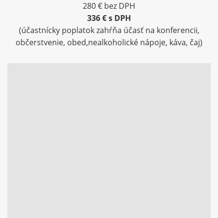
280 € bez DPH
336 € s DPH
(
účastnícky poplatok zahŕňa účasť na konferencii,
občerstvenie, obed,
nealkoholické nápoje, káva, čaj)