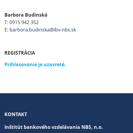
Barbora Budinská
T: 0915 942 352
E:
barbora.budinska@ibv-nbs.sk
REGISTRÁCIA
Prihlasovanie je uzavreté.
KONTAKT
Inštitút bankového vzdelávania NBS, n.o.